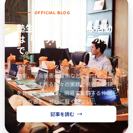
OFFICIAL BLOG
塾生たちのリアルな活動
は
「職リハ・学びラボ」
で。
修了生へのインタビュー、合同勉強会の
熱気、学会発表の裏側など、当コミュニ
ティで生まれる日々の実践と挑戦の記録
を発信しています。現場で奮闘する仲間
たちの姿を、ぜひご覧ください。
記事を読む